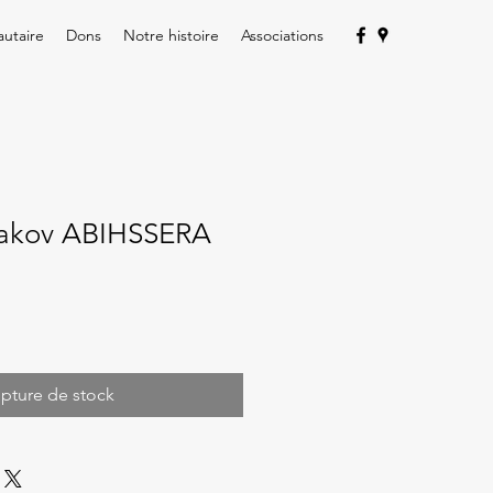
utaire
Dons
Notre histoire
Associations
aakov ABIHSSERA
pture de stock